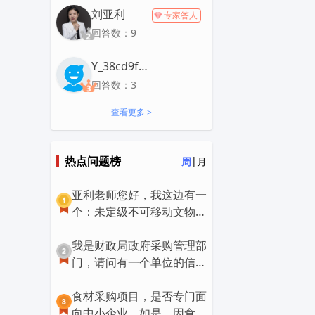
刘亚利
专家答人
回答数：9
Y_38cd9f76313
回答数：3
查看更多 >
热点问题榜
|
周
月
亚利老师您好，我这边有一
个：未定级不可移动文物的
修缮工程，始建于民国，占
地面积 792 ㎡，建筑面积
我是财政局政府采购管理部
462 ㎡，建筑归类于：近现
门，请问有一个单位的信息
代重要史迹及代表性建筑。
化工程项目，预算价2000
金额165万元，走政彩云的
多万元，经发改部门批复
食材采购项目，是否专门面
竞争性磋商，请问这个应该
后，进入公共资源交易大厅
向中小企业，如是，因食材