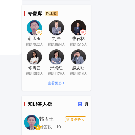
专家库
韩孟玉
刘浩
曹石林
帮助7922人
帮助3884人
帮助1515人
修霄云
邢海红
赵志明
帮助1333人
帮助1170人
帮助1016人
查看更多 >
知识答人榜
|
周
月
韩孟玉
资深答人
回答数：10