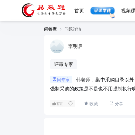
首页
视频
问答库
问题详情
案例库
法规库
剖析政采案例库
政采法规
李明启
正福易考通
政府采
评审专家
专业培训考试平台
政采实时
韩老师，集中采购目录以外
问专家
强制采购的政策是不是也不用强制执行
收藏
分享
有用