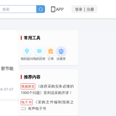
APP
搜索
登录
注册
训动态
采采学伴
动态早知道
政府采购领域AI智能体
常用工具
我的提问
我的回答
订单
法规库
 那节能
推荐内容
《政府采购实务必懂的
视频课堂
26-07-07
1000个问题》亚利说采购开讲！
《采购文件编制指南之
电子书
二》有声电子书