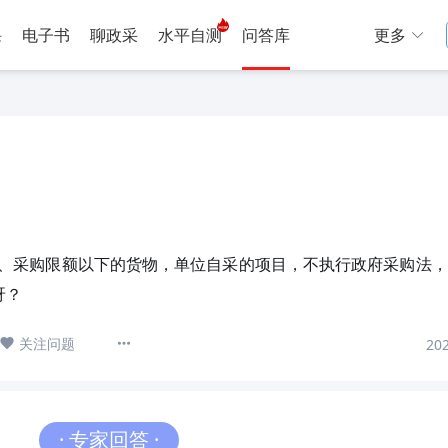
课
电子书
聊政采
水平自测
问答库
更多
说采购
培
库大全
亚利说采购
培训
购信息网
正福易找标
新闻
政采招投标信息
、采购限额以下的货物，单位自采的项目，不执行政府采购法，
呀？
关注问题
20
· 专家回答 ·