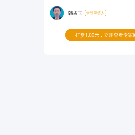
韩孟玉
资深答人
打赏1.00元，立即查看专家