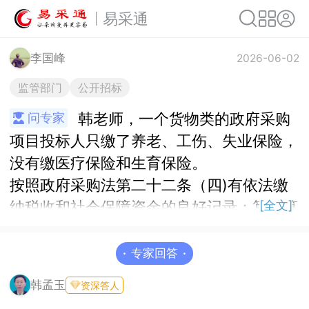
易采通
李国峰
2026-06-02
监管部门
公开招标
韩老师，一个货物类的政府采购
问专家
项目投标人只缴了养老、工伤、失业保险，
没有缴医疗保险和生育保险。
按照政府采购法第二十二条（四)有依法缴
纳税收和社会保障资金的良好记录；算不算
[全文]
提供虚假材料？
·
专家回答
·
韩孟玉
资深答人